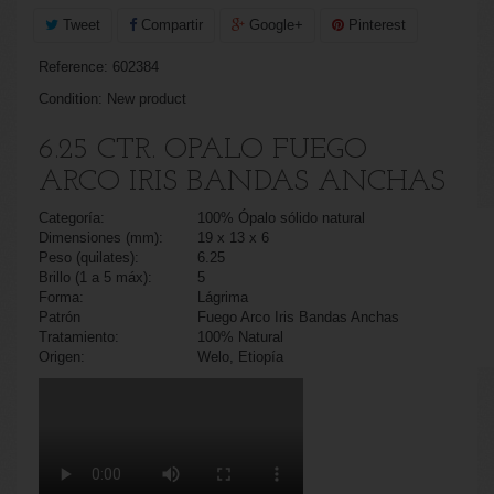
Tweet
Compartir
Google+
Pinterest
Reference:
602384
Condition:
New product
6.25 CTR. OPALO FUEGO
ARCO IRIS BANDAS ANCHAS
Categoría:
100% Ópalo sólido natural
Dimensiones (mm):
19 x 13 x 6
Peso (quilates):
6.25
Brillo (1 a 5 máx):
5
Forma:
Lágrima
Patrón
Fuego Arco Iris Bandas Anchas
Tratamiento:
100% Natural
Origen:
Welo, Etiopía