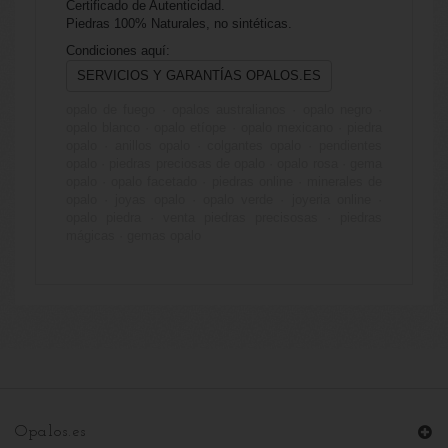
Certificado de Autenticidad.
Piedras 100% Naturales, no sintéticas.
Condiciones aquí:
SERVICIOS Y GARANTÍAS OPALOS.ES
opalo de fuego · opalos australianos · opalo negro ·
opalo blanco · opalo etíope · opalo mexicano · piedra
opalo · anillos opalo · colgantes opalo · pendientes
opalo · piedras preciosas de opalo · opalo rosa · gema
opalo · opalo facetado · piedras online · minerales de
opalo · joyas opalo · opalo verde · joyeria online ·
opalo piedra · venta piedras precisosas · piedras
mágicas · gemas opalo
Opalos.es