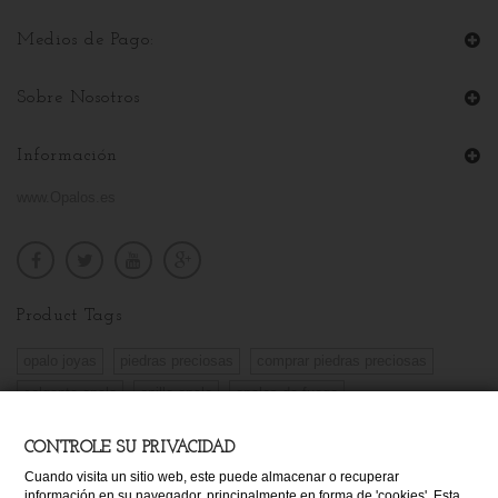
Medios de Pago:
Sobre Nosotros
Información
www.Opalos.es
Product Tags
opalo joyas
piedras preciosas
comprar piedras preciosas
colgante opalo
onillo opalo
opalos de fuego
venta piedras preciosas
piedra opalo
opalo blanco
CONTROLE SU PRIVACIDAD
opalo de fuego
Cuando visita un sitio web, este puede almacenar o recuperar
información en su navegador, principalmente en forma de 'cookies'. Esta