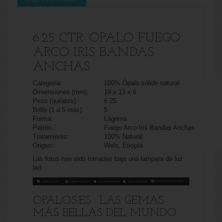
6.25 CTR. OPALO FUEGO
ARCO IRIS BANDAS
ANCHAS
Categoría:
100% Ópalo sólido natural
Dimensiones (mm):
19 x 13 x 6
Peso (quilates):
6.25
Brillo (1 a 5 máx):
5
Forma:
Lágrima
Patrón
Fuego Arco Iris Bandas Anchas
Tratamiento:
100% Natural
Origen:
Welo, Etiopía
Las fotos han sido tomadas bajo una lampara de luz
led.
OPALOS.ES · LAS GEMAS
MÁS BELLAS DEL MUNDO.